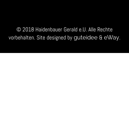
© 2018 Haidenbauer Gerald e.U. Alle Rechte
vorbehalten. Site designed by
&
.
guteidee
eWay