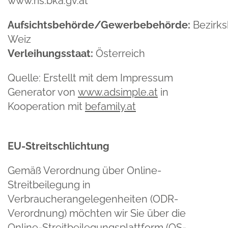
www.ris.bka.gv.at
Aufsichtsbehörde/Gewerbebehörde:
Bezirk
Weiz
Verleihungsstaat:
Österreich
Quelle: Erstellt mit dem Impressum
Generator von
www.adsimple.at
in
Kooperation mit
befamily.at
EU-Streitschlichtung
Gemäß Verordnung über Online-
Streitbeilegung in
Verbraucherangelegenheiten (ODR-
Verordnung) möchten wir Sie über die
Online-Streitbeilegungsplattform (OS-