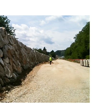
ung
|
Schüttgutlager