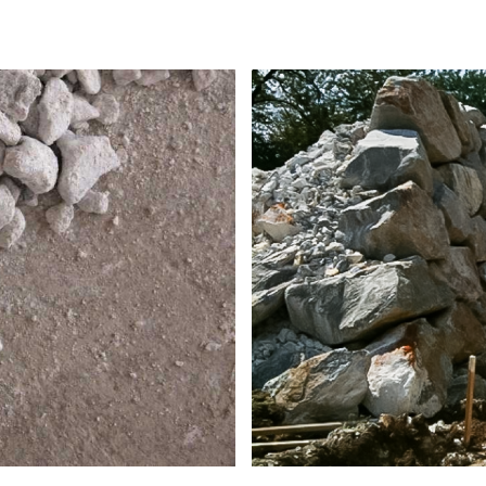
ne, Sand und Schotter
|
Bauschutt- und Müllentsorg
/
IMPRESSUM
DATENSCHUTZ