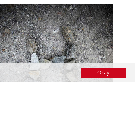
&
.
e
eWay
Okay