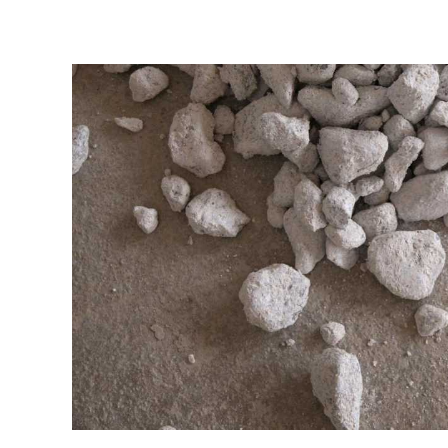
Fuhrpark
|
Wurfstei