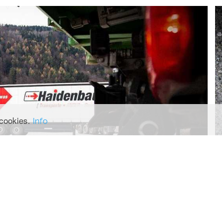
Haidenbauer Transport GesmbH | Gewerbestraße 1 | 8184 ANGER
Tel.:
+43 03175 7120
|
E-Mail: office@haidenbauer.com
denbauer Gerald e.U. Alle Rechte vorbehalten. Site designed by
guteide
 cookies.
Info