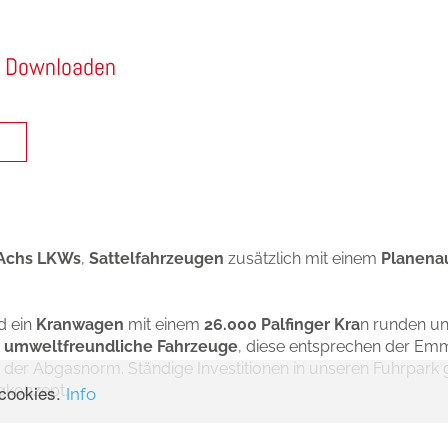
m Downloaden
/
IMPRESSUM
DATENSCHUTZ
Haidenbauer Transport GesmbH | Gewerbestraße 1 | 8184 ANGER
Achs LKWs
,
Sattelfahrzeugen
zusätzlich mit einem
Planenau
Tel.:
+43 03175 7120
|
E-Mail: office@haidenbauer.com
d ein
Kranwagen
mit einem
26.000 Palfinger Kra
n runden un
d
umweltfreundliche Fahrzeuge
, diese entsprechen der Emm
der Abgasnorm. Ständige Investitionen in unseren Fuhrpark 
denbauer Gerald e.U. Alle Rechte vorbehalten. Site designed by
guteide
 cookies.
gkonzept.
Info