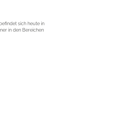
efindet sich heute in
ner in den Bereichen
ung
|
Schüttgutlager