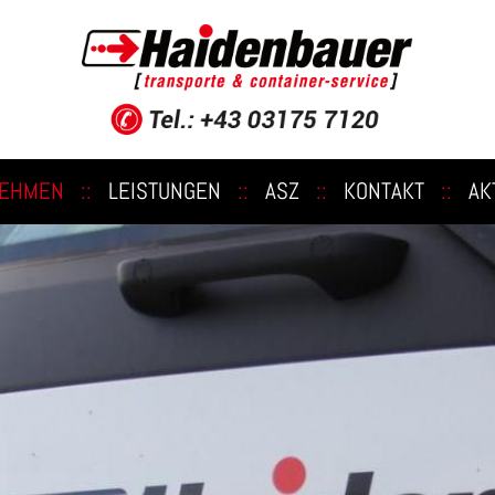
NEHMEN
::
LEISTUNGEN
::
ASZ
::
KONTAKT
::
AK