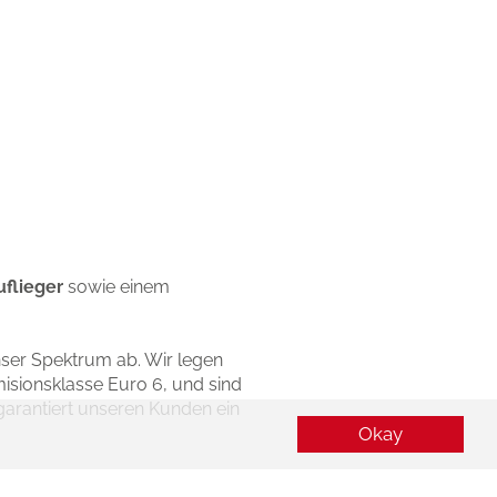
flieger
sowie einem
ser Spektrum ab. Wir legen
isionsklasse Euro 6, und sind
garantiert unseren Kunden ein
&
.
e
eWay
Okay