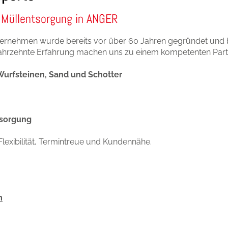
 Müllentsorgung in ANGER
nternehmen wurde bereits vor über 60 Jahren gegründet und b
Jahrzehnte Erfahrung machen uns zu einem kompetenten Part
Wurfsteinen, Sand und Schotter
tsorgung
lexibilität, Termintreue und Kundennähe.
m
ne, Sand und Schotter
|
Bauschutt- und Müllentsorg